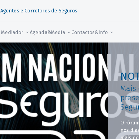
 Agentes e Corretores de Seguros
Mediador
Agenda&Media
Contactos&Info
NOT
Mais 
pres
Segu
O Fórum
nos dias
mais de