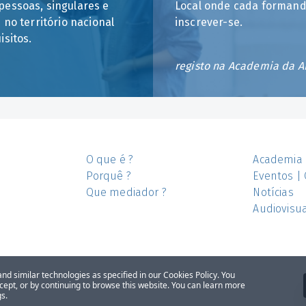
pessoas, singulares e
Local onde cada formando
 no território nacional
inscrever-se.
isitos.
registo na Academia da 
O que é ?
Academia
Porquê ?
Eventos |
Que mediador ?
Notícias
Audiovisua
d similar technologies as specified in our Cookies Policy. You
ccept, or by continuing to browse this website. You can learn more
s.