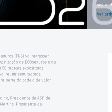
segurad
Ver art
Seguros (FNS) vai regressar
rganização de ECOseguros e da
de 50 marcas expositoras
ai reunir seguradoras,
em parte da cadeia de valor
dino, Presidente da ASF, de
 Martins, Presidente da