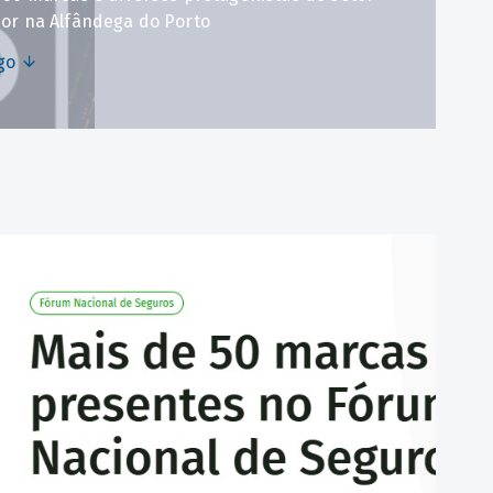
or na Alfândega do Porto
igo