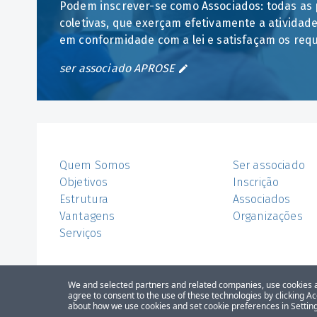
Podem inscrever-se como Associados: todas as 
coletivas, que exerçam efetivamente a atividade
em conformidade com a lei e satisfaçam os requ
ser associado APROSE
Quem Somos
Ser associado
Objetivos
Inscrição
Estrutura
Associados
Vantagens
Organizações
Serviços
We and selected partners and related companies, use cookies an
agree to consent to the use of these technologies by clicking A
Política de privacidade
Política de cookies
about how we use cookies and set cookie preferences in Setting