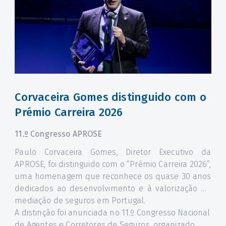
Corvaceira Gomes distinguido com o
Prémio Carreira 2026
11.º Congresso APROSE
Paulo Corvaceira Gomes, Diretor Executivo da
APROSE, foi distinguido com o “Prémio Carreira 2026”,
uma homenagem que reconhece os quase 30 anos
dedicados ao desenvolvimento e à valorização da
mediação de seguros em Portugal.
A distinção foi anunciada no 11.º Congresso Nacional
de Agentes e Corretores de Seguros, organizado