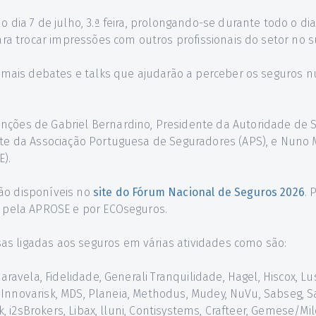
o dia 7 de julho, 3.ª feira, prolongando-se durante todo o d
ara trocar impressões com outros profissionais do setor no s
dos mais debates e talks que ajudarão a perceber os seguro
nções de Gabriel Bernardino, Presidente da Autoridade de 
nte da Associação Portuguesa de Seguradores (APS), e Nuno 
).
ão disponíveis no
site do Fórum Nacional de Seguros 2026
. 
o pela APROSE e por ECOseguros.
s ligadas aos seguros em várias atividades como são:
ravela, Fidelidade, Generali Tranquilidade, Hagel, Hiscox, Lusi
ia, Innovarisk, MDS, Planeia, Methodus, Mudey, NuVu, Sabseg,
k, i2sBrokers, Libax, lluni, Contisystems, Crafteer, Gemese/Mi