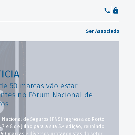
Ser Associado
ICIA
de 50 marcas vão estar
entes no Fórum Nacional de
ros
 Nacional de Seguros (FNS) regressa ao Porto
 7 e 8 de julho para a sua 5.ª edição, reunindo
 50 marcas e diversos protagonistas do setor