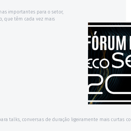
emas importantes para o setor,
o, que têm cada vez mais
 para talks, conversas de duração ligeiramente mais curtas