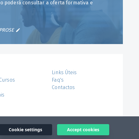
 poderá consultar a oferta formativa e
APROSE
Links Úteis
 Cursos
Faq's
Contactos
is
Cookie settings
Accept cookies
© 2026 APROSE
Desenvolvido por 4por4